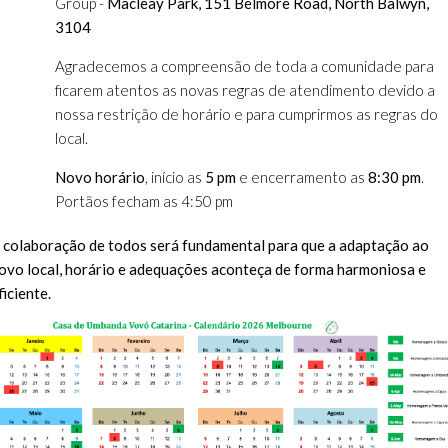
Group -
Macleay Park, 151 Belmore Road, North Balwyn,
3104
Agradecemos a compreensão de toda a comunidade para
ficarem atentos as novas regras de atendimento devido a
nossa restrição de horário e para cumprirmos as regras do
local.
Novo horário
, início as
5 pm
e encerramento as
8:30 pm
.
Portãos fecham as 4:50 pm
 colaboração de todos será fundamental para que a adaptação ao
ovo local, horário e adequações aconteça de forma harmoniosa e
ficiente.