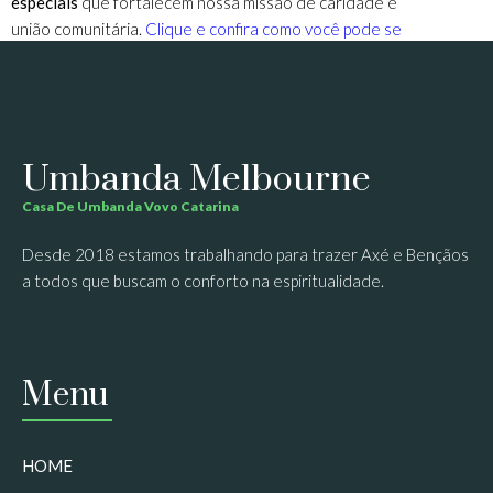
especiais
que fortalecem nossa missão de caridade e
união comunitária.
Clique e confira como você pode se
envolver!
Umbanda Melbourne
Casa De Umbanda Vovo Catarina
Desde 2018 estamos trabalhando para trazer Axé e Bençãos
a todos que buscam o conforto na espiritualidade.
Menu
HOME